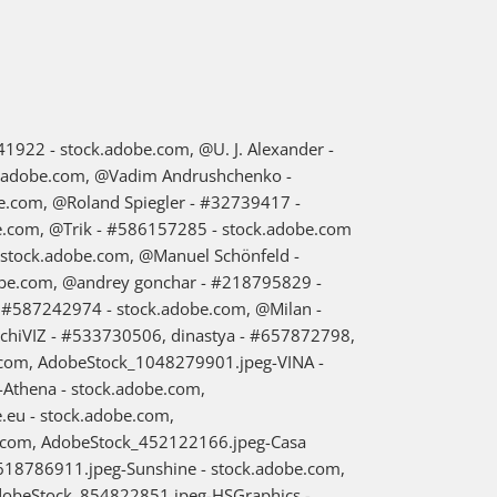
922 - stock.adobe.com, @U. J. Alexander -
k.adobe.com, @Vadim Andrushchenko -
e.com, @Roland Spiegler - #32739417 -
.com, @Trik - #586157285 - stock.adobe.com
stock.adobe.com, @Manuel Schönfeld -
be.com, @andrey gonchar - #218795829 -
 #587242974 - stock.adobe.com, @Milan -
hiVIZ - #533730506, dinastya - #657872798,
com, AdobeStock_1048279901.jpeg-VINA -
Athena - stock.adobe.com,
eu - stock.adobe.com,
.com, AdobeStock_452122166.jpeg-Casa
618786911.jpeg-Sunshine - stock.adobe.com,
AdobeStock_854822851.jpeg-HSGraphics -