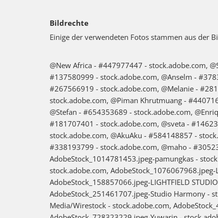
Bildrechte
Einige der verwendeten Fotos stammen aus der B
@New Africa - #447977447 - stock.adobe.com, @S
#137580999 - stock.adobe.com, @Anselm - #3783
#267566919 - stock.adobe.com, @Melanie - #2814
stock.adobe.com, @Piman Khrutmuang - #4407167
@Stefan - #654353689 - stock.adobe.com, @Enri
#181707401 - stock.adobe.com, @sveta - #14623
stock.adobe.com, @AkuAku - #584148857 - stock
#338193799 - stock.adobe.com, @maho - #30523
AdobeStock_1014781453.jpeg-pamungkas - stock
stock.adobe.com, AdobeStock_1076067968.jpeg-L
AdobeStock_158857066.jpeg-LIGHTFIELD STUDIOS 
AdobeStock_251461707.jpeg-Studio Harmony - s
Media/Wirestock - stock.adobe.com, AdobeStock_
AdobeStock_728323229.jpeg-Yuwarin - stock.ado