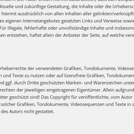
ktuelle und zukünftige Gestaltung, die Inhalte oder die Urhebersc
ch hiermit ausdrücklich von allen Inhalten aller gelinkten/verknüp
b des eigenen Internetangebotes gesetzten Links und Verweise sowi
Für illegale, fehlerhafte oder unvollständige Inhalte und insbeso
 entstehen, haftet allein der Anbieter der Seite, auf welche ver
ie Urheberrechte der verwendeten Grafiken, Tondokumente, Videos
n und Texte zu nutzen oder auf lizenzfreie Grafiken, Tondokumen
und ggf. durch Dritte geschützten Marken- und Warenzeichen un
rechten der jeweiligen eingetragenen Eigentümer. Allein aufgrund
ter geschützt sind! Das Copyright für veröffentlichte, vom Autor s
ng solcher Grafiken, Tondokumente, Videosequenzen und Texte in 
des Autors nicht gestattet.