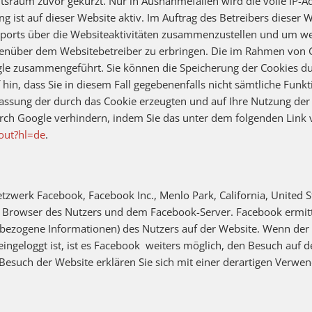
raum zuvor gekürzt. Nur in Ausnahmefällen wird die volle IP-Ad
g ist auf dieser Website aktiv. Im Auftrag des Betreibers dieser
ports über die Websiteaktivitäten zusammenzustellen und um we
enüber dem Websitebetreiber zu erbringen. Die im Rahmen von G
gle zusammengeführt. Sie können die Speicherung der Cookies dur
 hin, dass Sie in diesem Fall gegebenenfalls nicht sämtliche Fun
assung der durch das Cookie erzeugten und auf Ihre Nutzung der 
urch Google verhindern, indem Sie das unter dem folgenden Link
out?hl=de
.
tzwerk Facebook, Facebook Inc., Menlo Park, California, United St
m Browser des Nutzers und dem Facebook-Server. Facebook ermit
bezogene Informationen) des Nutzers auf der Website. Wenn der 
ngeloggt ist, ist es Facebook weiters möglich, den Besuch auf d
 Besuch der Website erklären Sie sich mit einer derartigen Verw