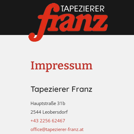
Impressum
Tapezierer Franz
Hauptstraße 31b
2544 Leobersdorf
+43 2256 62467
office@tapezierer-franz.at