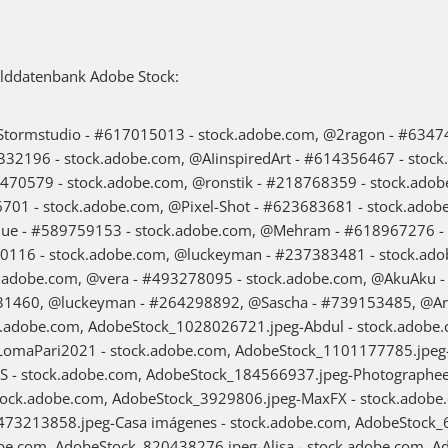
ilddatenbank Adobe Stock:
tormstudio - #617015013 - stock.adobe.com, @2ragon - #634741
32196 - stock.adobe.com, @AIinspiredArt - #614356467 - stoc
70579 - stock.adobe.com, @ronstik - #218768359 - stock.adob
01 - stock.adobe.com, @Pixel-Shot - #623683681 - stock.adobe
que - #589759153 - stock.adobe.com, @Mehram - #618967276 - 
0116 - stock.adobe.com, @luckeyman - #237383481 - stock.ado
.adobe.com, @vera - #493278095 - stock.adobe.com, @AkuAku -
1460, @luckeyman - #264298892, @Sascha - #739153485, @Arc
.adobe.com, AdobeStock_1028026721.jpeg-Abdul - stock.adobe.
omaPari2021 - stock.adobe.com, AdobeStock_1101177785.jpeg-
- stock.adobe.com, AdobeStock_184566937.jpeg-Photographee.
tock.adobe.com, AdobeStock_3929806.jpeg-MaxFX - stock.adobe
473213858.jpeg-Casa imágenes - stock.adobe.com, AdobeStock_
be.com, AdobeStock_820438276.jpeg-Alisa - stock.adobe.com, 