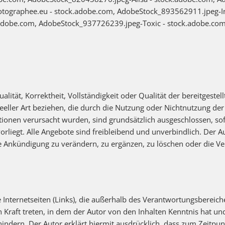
ographee.eu - stock.adobe.com, AdobeStock_893562911.jpeg-In
dobe.com, AdobeStock_937726239.jpeg-Toxic - stock.adobe.co
alität, Korrektheit, Vollständigkeit oder Qualität der bereitgest
deeller Art beziehen, die durch die Nutzung oder Nichtnutzung d
ionen verursacht wurden, sind grundsätzlich ausgeschlossen, sof
orliegt. Alle Angebote sind freibleibend und unverbindlich. Der Au
Ankündigung zu verändern, zu ergänzen, zu löschen oder die Ver
 Internetseiten (Links), die außerhalb des Verantwortungsbereich
in Kraft treten, in dem der Autor von den Inhalten Kenntnis hat 
hindern. Der Autor erklärt hiermit ausdrücklich, dass zum Zeitpunk