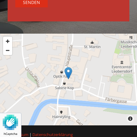
hCaptcha
Impressum
|
Datenschutzerklärung